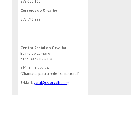
272 680 160
Correios do
Orvalho
272 746 399
Contactos
Centro Social do Orvalho
Bairro do Lameiro
6185-307 ORVALHO
Tlf.:
+351 272 746 335
(Chamada para a rede fixa nacional)
E-Mail:
geral@cs-orvalho.org
© 2012 Centro Social do Orvalho - Todos os d
Optimizado 