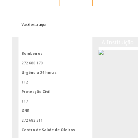
Home
A Instituição
Respostas Sociais
Você está aqui
A Instituição
A Instituição
Contactos Úteis
Bombeiros
272 680 170
Urgência 24 horas
112
Protecção Civil
117
GNR
272 682 311
Centro de Saúde de Oleiros